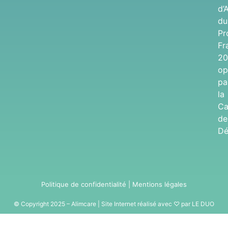
d’
du
Pr
Fr
20
op
pa
la
Ca
de
Dé
Politique de confidentialité
|
Mentions légales
© Copyright 2025 – Alimcare | Site Internet réalisé avec ♡ par
LE DUO