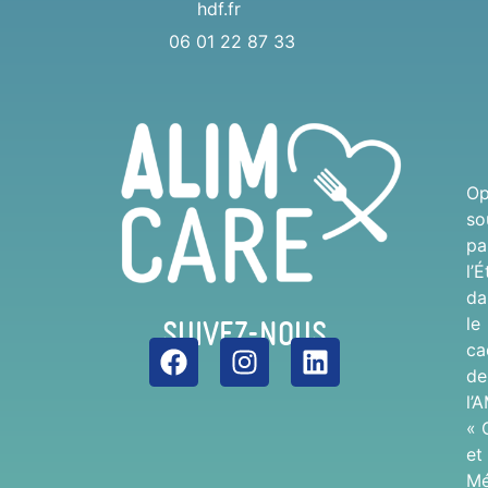
hdf.fr
06 01 22 87 33
Op
so
pa
l’É
da
Suivez-nous
le
ca
de
l’
« 
et
Mé