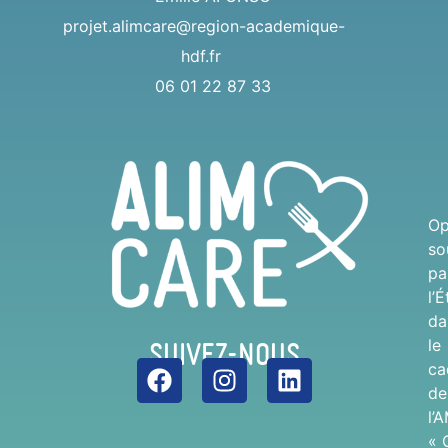
projet.alimcare@region-academique-
hdf.fr
06 01 22 87 33
Op
so
pa
l’É
da
Suivez-nous
le
ca
de
l’
« 