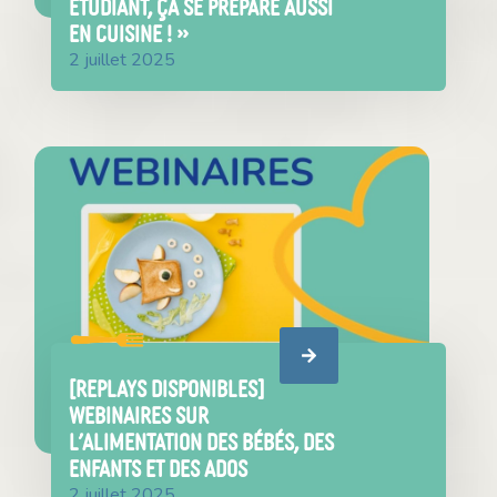
étudiant, ça se prépare aussi
en cuisine ! »
2 juillet 2025
[REPLAYS DISPONIBLES]
Webinaires sur
l’alimentation des bébés, des
enfants et des ados
2 juillet 2025