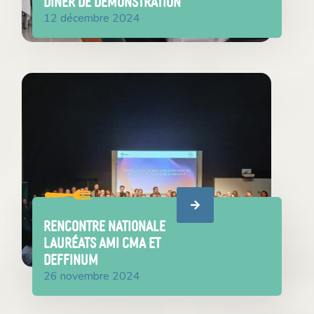
Dîner de démonstration
12 décembre 2024
Rencontre nationale
lauréats AMI CMA et
DEFFINUM
26 novembre 2024