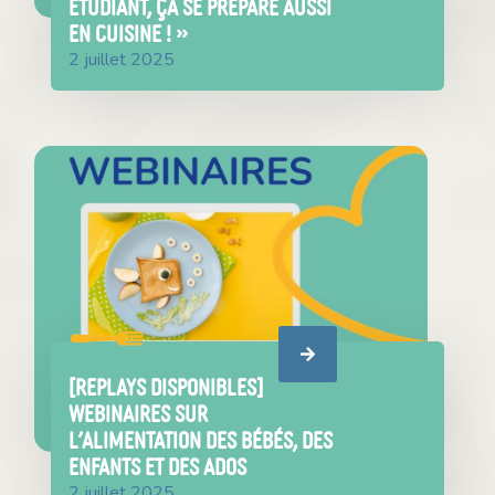
étudiant, ça se prépare aussi
en cuisine ! »
2 juillet 2025
[REPLAYS DISPONIBLES]
Webinaires sur
l’alimentation des bébés, des
enfants et des ados
2 juillet 2025