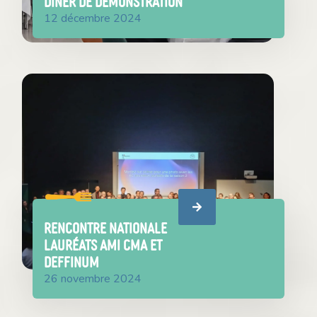
Dîner de démonstration
12 décembre 2024
Rencontre nationale
lauréats AMI CMA et
DEFFINUM
26 novembre 2024